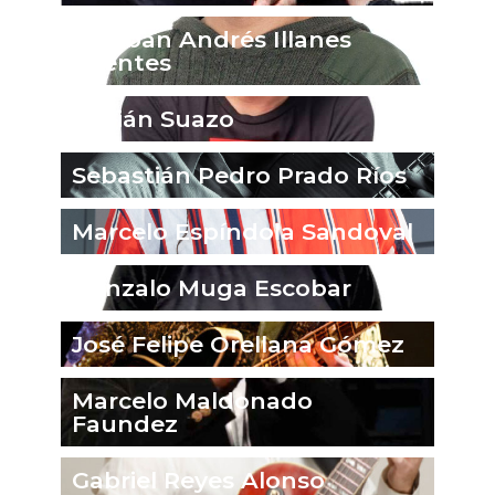
Esteban Andrés Illanes
Fuentes
Fabián Suazo
Sebastián Pedro Prado Ríos
Marcelo Espíndola Sandoval
Gonzalo Muga Escobar
José Felipe Orellana Gómez
Marcelo Maldonado
Faundez
Gabriel Reyes Alonso