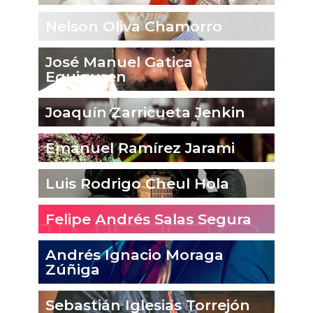
Nelson Oliva Chamorro
José Manuel Gatica
Eguiguren
Joaquín Zarricueta Jenkin
Emanuel Ramírez Jarami
Luis Rodrigo Cheul Hola
Felipe Andrés Salas Segura
Andrés Ignacio Moraga
Zúñiga
Sebastián Iglesias Torrejón