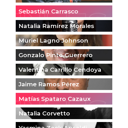
Sebastián Carrasco
Natalia Ramírez Morales
Muriel Lagno Johnson
Gonzalo Pinto Guerrero
Valentina Carrillo Cendoya
Jaime Ramos Pérez
Matías Spataro Cazaux
Natalia Corvetto
Yasmina Zack Ansaldi