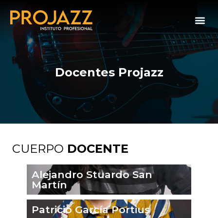
Docentes Projazz
CUERPO
DOCENTE
Alejandro Stuardo San
Martín
Patricio García Portius