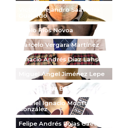
Víctor Alejandro Saavedra
Guajardo
Pablo Ríos Novoa
Marcelo Vergara Martínez
Ignacio Andrés Diaz Lahsen
Miguel Ángel Jiménez Lepe
Ignacio Díaz Bayo
Gabriel Ignacio Montt
González
Felipe Andrés Rojas Gaete