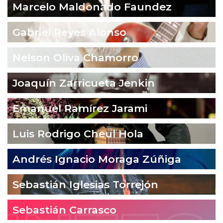
Marcelo Maldonado Faundez
Gabriel Reyes Alonso
Nelson Oliva Chamorro
Joaquín Zarricueta Jenkin
Emanuel Ramírez Jarami
Luis Rodrigo Cheul Hola
Andrés Ignacio Moraga Zúñiga
Sebastián Iglesias Torrejón
Sebastián Carrasco