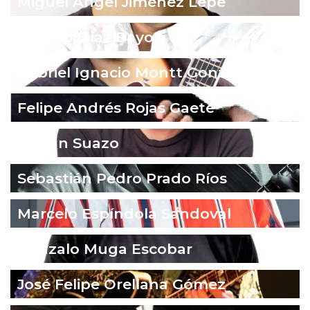
Miguel Ángel Jiménez Lepe
Ignacio Díaz Bayo
Gabriel Ignacio Montt González
Felipe Andrés Rojas Gaete
Fabián Suazo
Sebastián Pedro Prado Ríos
Marcelo Espíndola Sandoval
Gonzalo Muga Escobar
José Felipe Orellana Gómez