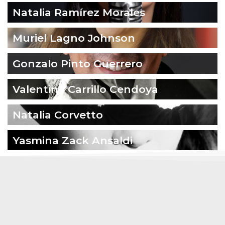
Natalia Ramírez Morales
Muriel Lagno Johnson
Gonzalo Pinto Guerrero
Valentina Carrillo Cendoya
Natalia Corvetto
Yasmina Zack Ansaldi