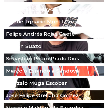
Ignacio Díaz Bayo
Gabriel Ignacio Montt González
Felipe Andrés Rojas Gaete
Fabián Suazo
Sebastián Pedro Prado Ríos
Marcelo Espíndola Sandoval
Gonzalo Muga Escobar
José Felipe Orellana Gómez
Marcelo Maldonado Faundez