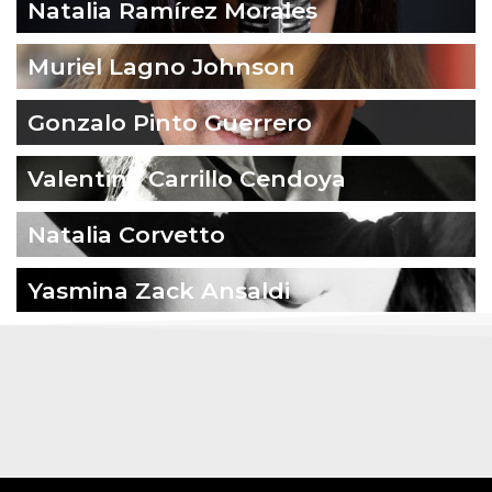
Natalia Ramírez Morales
Muriel Lagno Johnson
Gonzalo Pinto Guerrero
Valentina Carrillo Cendoya
Natalia Corvetto
Yasmina Zack Ansaldi