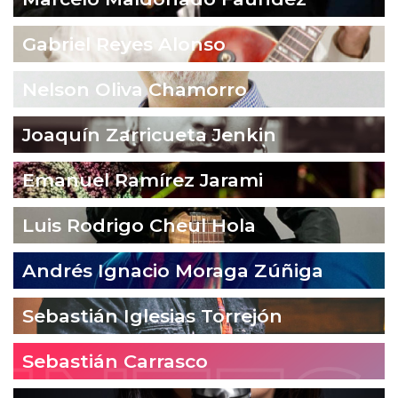
Gabriel Reyes Alonso
Nelson Oliva Chamorro
Joaquín Zarricueta Jenkin
Emanuel Ramírez Jarami
Luis Rodrigo Cheul Hola
Andrés Ignacio Moraga Zúñiga
Sebastián Iglesias Torrejón
Sebastián Carrasco