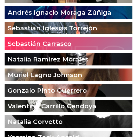
Andrés Ignacio Moraga Zúñiga
Sebastián Iglesias Torrejón
Sebastián Carrasco
Natalia Ramírez Morales
Muriel Lagno Johnson
Gonzalo Pinto Guerrero
Valentina Carrillo Cendoya
Natalia Corvetto