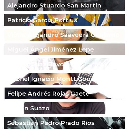
Alejandro Stuardo San Martín
Patricio García Portius
Víctor Alejandro Saavedra Guajardo
Miguel Ángel Jiménez Lepe
Ignacio Díaz Bayo
Gabriel Ignacio Montt González
Felipe Andrés Rojas Gaete
Fabián Suazo
Sebastián Pedro Prado Ríos