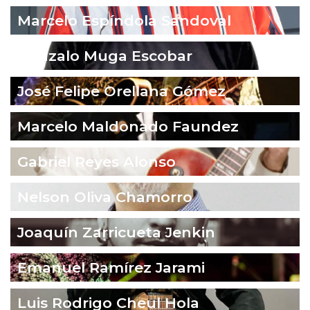
Marcelo Espíndola Sandoval
Gonzalo Muga Escobar
José Felipe Orellana Gómez
Marcelo Maldonado Faundez
Gabriel Reyes Alonso
Nelson Oliva Chamorro
Joaquín Zarricueta Jenkin
Emanuel Ramírez Jarami
Luis Rodrigo Cheul Hola