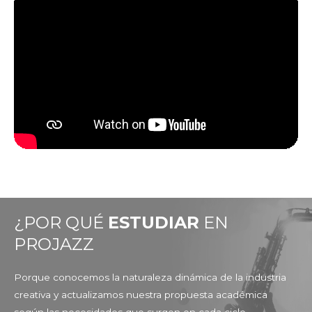
¿POR QUÉ
ESTUDIAR
EN
PROJAZZ
Porque conocemos la naturaleza dinámica de la industria
creativa y actualizamos nuestra propuesta académica