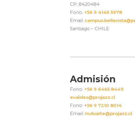
CP: 8420484
Fono.
+56 9 4146 5978
Email:
campus.bellavista@pr
Santiago – CHILE
Admisión
Fono:
+56 9 6465 8449
evaldes@projazz.cl
Fono:
+56 9 7210 8014
Email:
mduarte@projazz.cl