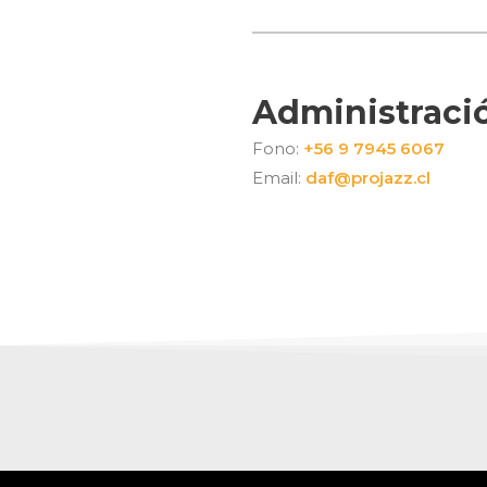
Administraci
Fono:
+56 9 7945 6067
Email:
daf@projazz.cl