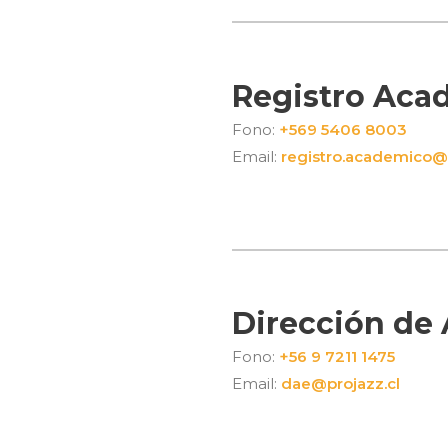
Registro Aca
Fono:
+569 5406 8003
Email:
registro.academico@p
Dirección de 
Fono:
+56 9 7211 1475
Email:
dae@projazz.cl