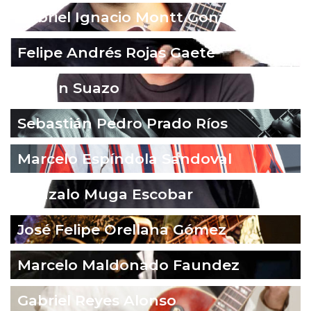
Gabriel Ignacio Montt González
Felipe Andrés Rojas Gaete
Fabián Suazo
Sebastián Pedro Prado Ríos
Marcelo Espíndola Sandoval
Gonzalo Muga Escobar
José Felipe Orellana Gómez
Marcelo Maldonado Faundez
Gabriel Reyes Alonso