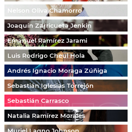
Nelson Oliva Chamorro
Joaquín Zarricueta Jenkin
Emanuel Ramírez Jarami
Luis Rodrigo Cheul Hola
Andrés Ignacio Moraga Zúñiga
Sebastián Iglesias Torrejón
Sebastián Carrasco
Natalia Ramírez Morales
Muriel Lagno Johnson