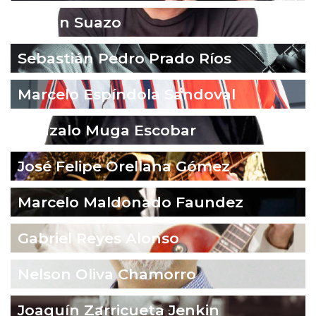
Fabián Suazo
Sebastián Pedro Prado Ríos
Marcelo Espíndola Sandoval
Gonzalo Muga Escobar
José Felipe Orellana Gómez
Marcelo Maldonado Faundez
Gabriel Reyes Alonso
Nelson Oliva Chamorro
Joaquín Zarricueta Jenkin