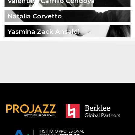
Valentina Carrillo Cendoya
Natalia Corvetto
Yasmina Zack Ansaldi