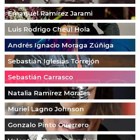
Emanuel Ramírez Jarami
Luis Rodrigo Cheul Hola
Andrés Ignacio Moraga Zúñiga
Sebastián Iglesias Torrejón
Sebastián Carrasco
Natalia Ramírez Morales
Muriel Lagno Johnson
Gonzalo Pinto Guerrero