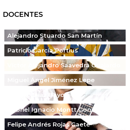
DOCENTES
Alejandro Stuardo San Martín
Patricio García Portius
Víctor Alejandro Saavedra Guajardo
Miguel Ángel Jiménez Lepe
Ignacio Díaz Bayo
Gabriel Ignacio Montt González
Felipe Andrés Rojas Gaete