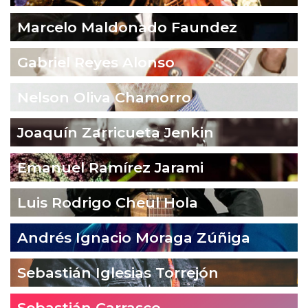
Marcelo Maldonado Faundez
Gabriel Reyes Alonso
Nelson Oliva Chamorro
Joaquín Zarricueta Jenkin
Emanuel Ramírez Jarami
Luis Rodrigo Cheul Hola
Andrés Ignacio Moraga Zúñiga
Sebastián Iglesias Torrejón
Sebastián Carrasco