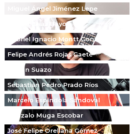
Miguel Ángel Jiménez Lepe
Ignacio Díaz Bayo
Gabriel Ignacio Montt González
Felipe Andrés Rojas Gaete
Fabián Suazo
Sebastián Pedro Prado Ríos
Marcelo Espíndola Sandoval
Gonzalo Muga Escobar
José Felipe Orellana Gómez