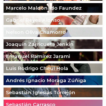
Marcelo Maldonado Faundez
Gabriel Reyes Alonso
Nelson Oliva Chamorro
Joaquín Zarricueta Jenkin
Emanuel Ramírez Jarami
Luis Rodrigo Cheul Hola
Andrés Ignacio Moraga Zúñiga
Sebastián Iglesias Torrejón
Sebastián Carrasco