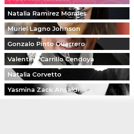
Natalia Ramírez Morales
Muriel Lagno Johnson
Gonzalo Pinto Guerrero
Valentina Carrillo Cendoya
Natalia Corvetto
Yasmina Zack Ansaldi