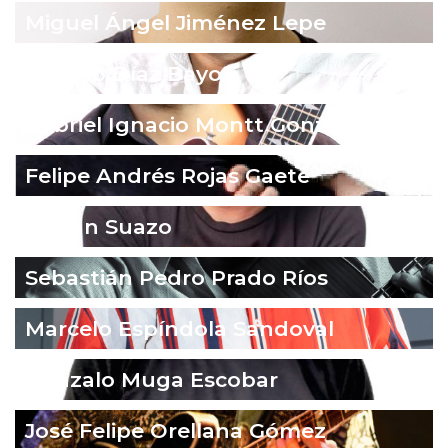
Miguel Ángel Jiménez Lepe
Ignacio Díaz Bayo
Gabriel Ignacio Montt González
Felipe Andrés Rojas Gaete
Fabián Suazo
Sebastián Pedro Prado Ríos
Marcelo Espíndola Sandoval
Gonzalo Muga Escobar
José Felipe Orellana Gómez