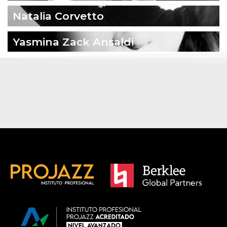
Natalia Corvetto
Yasmina Zack Ansaldi