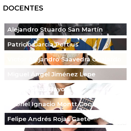
DOCENTES
Alejandro Stuardo San Martín
Patricio García Portius
Víctor Alejandro Saavedra Guajardo
Miguel Ángel Jiménez Lepe
Ignacio Díaz Bayo
Gabriel Ignacio Montt González
Felipe Andrés Rojas Gaete