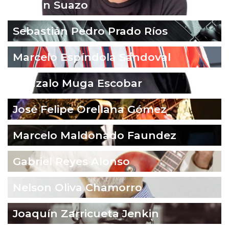
Fabián Suazo
Sebastián Pedro Prado Ríos
Marcelo Espíndola Sandoval
Gonzalo Muga Escobar
José Felipe Orellana Gómez
Marcelo Maldonado Faundez
Gabriel Reyes Alonso
Nelson Oliva Chamorro
Joaquín Zarricueta Jenkin