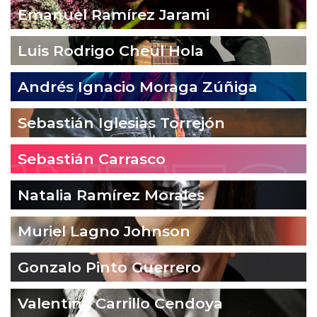
Emanuel Ramírez Jarami
Luis Rodrigo Cheul Hola
Andrés Ignacio Moraga Zúñiga
Sebastián Iglesias Torrejón
Sebastián Carrasco
Natalia Ramírez Morales
Muriel Lagno Johnson
Gonzalo Pinto Guerrero
Valentina Carrillo Cendoya