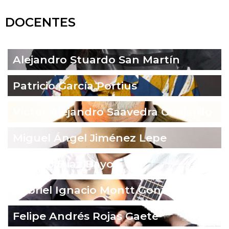
DOCENTES
Alejandro Stuardo San Martín
Patricio García Portius
Víctor Alejandro Saavedra Guajardo
Miguel Ángel Jiménez Lepe
Ignacio Díaz Bayo
Gabriel Ignacio Montt González
Felipe Andrés Rojas Gaete