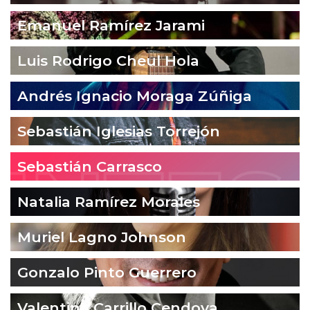
Emanuel Ramírez Jarami
Luis Rodrigo Cheul Hola
Andrés Ignacio Moraga Zúñiga
Sebastián Iglesias Torrejón
Sebastián Carrasco
Natalia Ramírez Morales
Muriel Lagno Johnson
Gonzalo Pinto Guerrero
Valentina Carrillo Cendoya