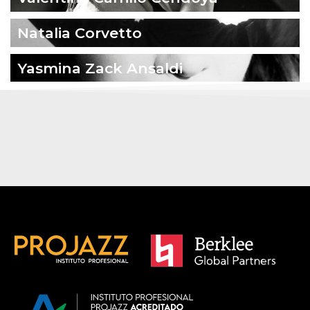
Natalia Corvetto
Yasmina Zack Ansaldi