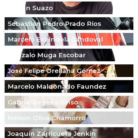
Fabián Suazo
Sebastián Pedro Prado Ríos
Marcelo Espíndola Sandoval
Gonzalo Muga Escobar
José Felipe Orellana Gómez
Marcelo Maldonado Faundez
Gabriel Reyes Alonso
Nelson Oliva Chamorro
Joaquín Zarricueta Jenkin