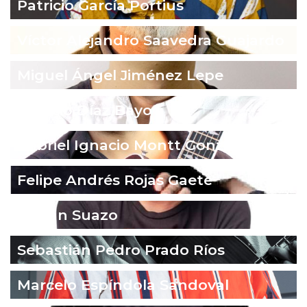
Patricio García Portius
Víctor Alejandro Saavedra Guajardo
Miguel Ángel Jiménez Lepe
Ignacio Díaz Bayo
Gabriel Ignacio Montt González
Felipe Andrés Rojas Gaete
Fabián Suazo
Sebastián Pedro Prado Ríos
Marcelo Espíndola Sandoval