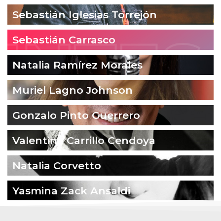
Sebastián Iglesias Torrejón
Sebastián Carrasco
Natalia Ramírez Morales
Muriel Lagno Johnson
Gonzalo Pinto Guerrero
Valentina Carrillo Cendoya
Natalia Corvetto
Yasmina Zack Ansaldi