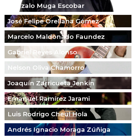
Gonzalo Muga Escobar
José Felipe Orellana Gómez
Marcelo Maldonado Faundez
Gabriel Reyes Alonso
Nelson Oliva Chamorro
Joaquín Zarricueta Jenkin
Emanuel Ramírez Jarami
Luis Rodrigo Cheul Hola
Andrés Ignacio Moraga Zúñiga