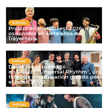
Noticias
Projazz en PortilloFest 2026: nuev
os sonidos en siete años de
trayectoria.
Noticias
David Jones presentó
en Projazz “Universal Rhythm”, un
taller de improvisación guiado por
el pulso 3–3–2.
Noticias