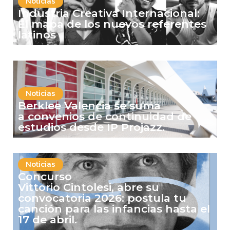
Noticias
Industria Creativa Internacional:
El mapa de los nuevos referentes
latinos
Noticias
Berklee Valencia se suma
a convenios de continuidad de
estudios desde IP Projazz.
Noticias
Concurso
Vittorio Cintolesi, abre su
convocatoria 2026: postula tu
canción para las infancias hasta el
17 de abril.