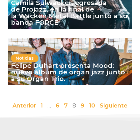
Camila Sulwacker, egresada
de Projazz, en la final de
la Wacken Metal Battle junto a su
banda FORCE
Noticias
Felipe Duhart presenta Mood:
nuevo álbum de organ jazz junto
a su Organ Trio.
Anterior
1
…
6
7
8
9
10
Siguiente