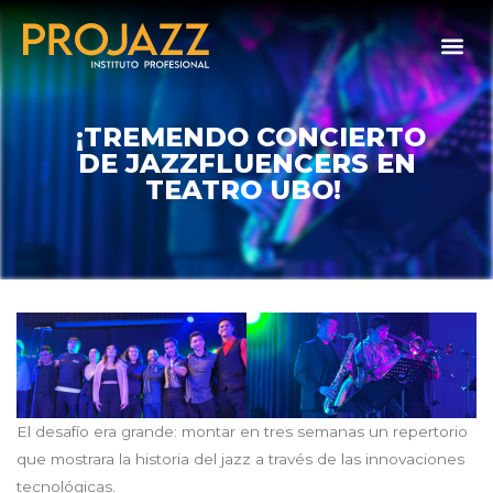
¡TREMENDO CONCIERTO
DE JAZZFLUENCERS EN
TEATRO UBO!
El desafío era grande: montar en tres semanas un repertorio
que mostrara la historia del jazz a través de las innovaciones
tecnológicas.