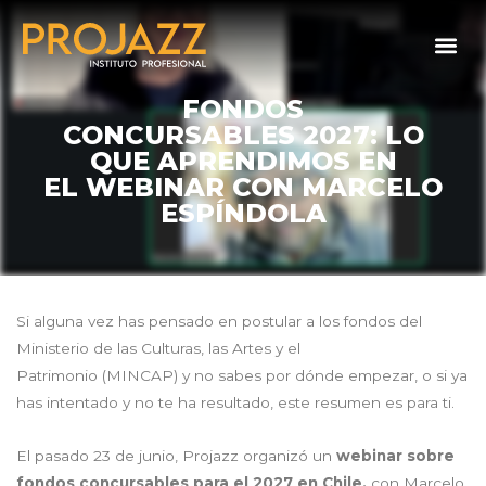
FONDOS
CONCURSABLES 2027: LO
QUE APRENDIMOS EN
EL WEBINAR CON MARCELO
ESPÍNDOLA
Si alguna vez has pensado en postular a los fondos del
Ministerio de las Culturas, las Artes y el
Patrimonio (MINCAP) y no sabes por dónde empezar, o si ya
has intentado y no te ha resultado, este resumen es para ti.
El pasado 23 de junio, Projazz organizó un
webinar sobre
fondos concursables para el 2027 en Chile,
con Marcelo