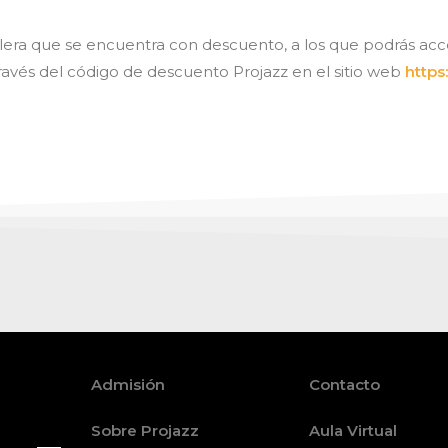
telera que se encuentra con descuento, a los que podrás a
través del código de descuento Projazz en el sitio web
https
Admisión
Contacto
Sobre Projazz
Aula Virtual