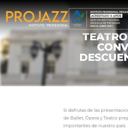
TEATRO
CONV
DESCUEN
Si disfrutas de las presentacio
de Ballet, Ópera y Teatro pre
importantes de nuestro país.