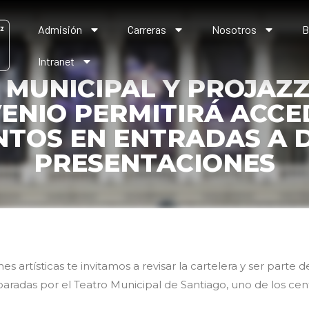
Admisión
Carreras
Nosotros
B
Intranet
 MUNICIPAL Y PROJAZZ
ENIO PERMITIRÁ ACCE
TOS EN ENTRADAS A 
PRESENTACIONES
nes artísticas te invitamos a revisar la cartelera y ser parte 
paradas por el Teatro Municipal de Santiago, uno de los cen