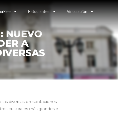
erklee
Estudiantes
Vinculación
: NUEVO
DER A
DIVERSAS
de las diversas presentaciones
tros culturales más grandes e