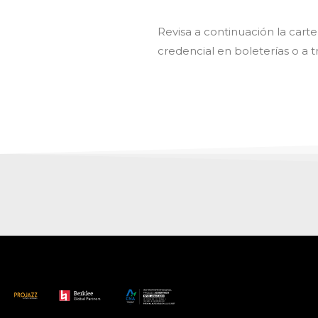
Revisa a continuación la car
credencial en boleterías o a 