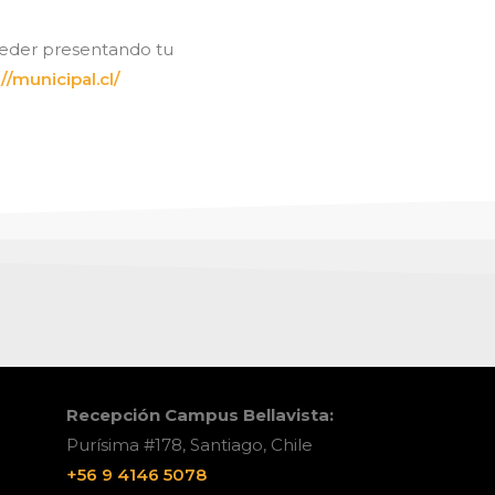
cceder presentando tu
://municipal.cl/
Recepción Campus Bellavista:
Purísima #178, Santiago, Chile
+56 9 4146 5078