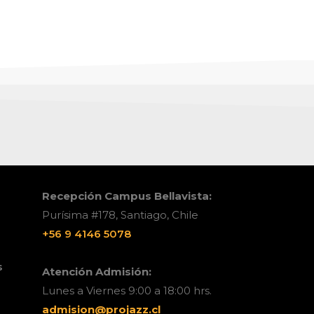
Recepción Campus Bellavista:
Purísima #178, Santiago, Chile
+56 9 4146 5078
s
Atención Admisión:
Lunes a Viernes 9:00 a 18:00 hrs.
admision@projazz.cl