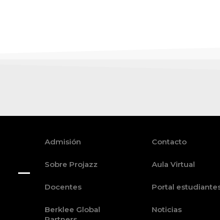
Admisión
Contacto
Sobre Projazz
Aula Virtual
Docentes
Portal estudiante
Berklee Global
Noticias
Partners