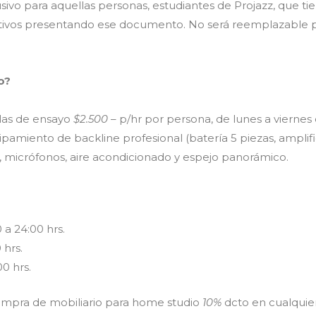
ivo para aquellas personas, estudiantes de Projazz, que tie
tivos presentando ese documento. No será reemplazable p
o?
alas de ensayo
$2.500
– p/hr por persona, de lunes a viernes d
pamiento de backline profesional (batería 5 piezas, amplific
, micrófonos, aire acondicionado y espejo panorámico.
 a 24:00 hrs.
 hrs.
0 hrs.
compra de mobiliario para home studio
10%
dcto en cualquie