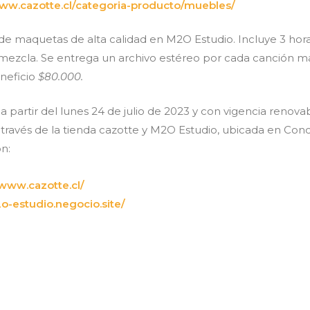
www.cazotte.cl/categoria-producto/muebles/
e maquetas de alta calidad en M2O Estudio. Incluye 3 hora
mezcla. Se entrega un archivo estéreo por cada canción más
eneficio
$80.000.
a partir del lunes 24 de julio de 2023 y con vigencia renovab
a través de la tienda cazotte y M2O Estudio, ubicada en Conc
ón:
/www.cazotte.cl/
2o-estudio.negocio.site/