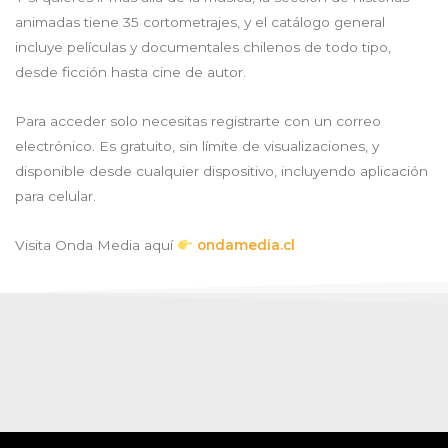
animadas tiene 35 cortometrajes, y el catálogo general
incluye películas y documentales chilenos de todo tipo,
desde ficción hasta cine de autor.
Para acceder solo necesitas registrarte con un correo
electrónico. Es gratuito, sin límite de visualizaciones, y
disponible desde cualquier dispositivo, incluyendo aplicación
para celular.
Visita Onda Media aquí
ondamedia.cl