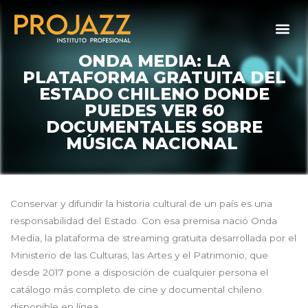
ONDA MEDIA: LA
PLATAFORMA GRATUITA DEL
ESTADO CHILENO DONDE
PUEDES VER 60
DOCUMENTALES SOBRE
MÚSICA NACIONAL
Conservar y difundir la historia cultural de un país es una
responsabilidad del Estado. Con esa premisa nació Onda
Media, la plataforma de streaming gratuita desarrollada por el
Ministerio de las Culturas, las Artes y el Patrimonio, que
desde 2017 pone a disposición de cualquier persona el
catálogo más completo de cine y documental chileno
disponible en línea.