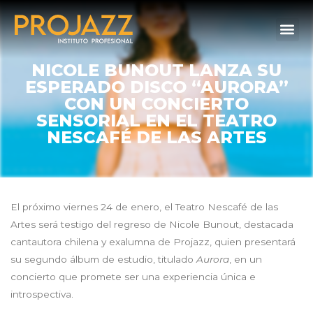
NICOLE BUNOUT LANZA SU
ESPERADO DISCO “AURORA”
CON UN CONCIERTO
SENSORIAL EN EL TEATRO
NESCAFÉ DE LAS ARTES
El próximo viernes 24 de enero, el Teatro Nescafé de las
Artes será testigo del regreso de Nicole Bunout, destacada
cantautora chilena y exalumna de Projazz, quien presentará
su segundo álbum de estudio, titulado
Aurora
, en un
concierto que promete ser una experiencia única e
introspectiva.