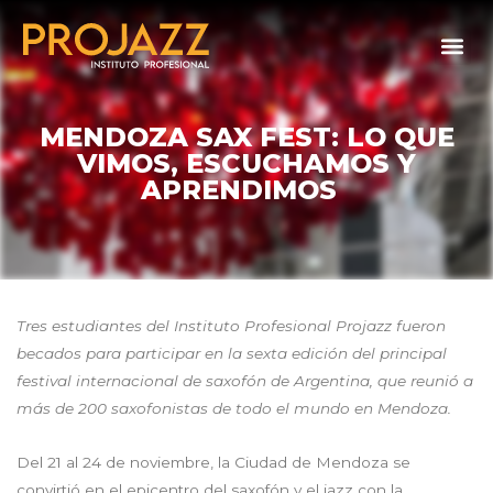
MENDOZA SAX FEST: LO QUE
VIMOS, ESCUCHAMOS Y
APRENDIMOS
Tres estudiantes del Instituto Profesional Projazz fueron
becados para participar en la sexta edición del principal
festival internacional de saxofón de Argentina, que reunió a
más de 200 saxofonistas de todo el mundo en Mendoza.
Del 21 al 24 de noviembre, la Ciudad de Mendoza se
convirtió en el epicentro del saxofón y el jazz con la