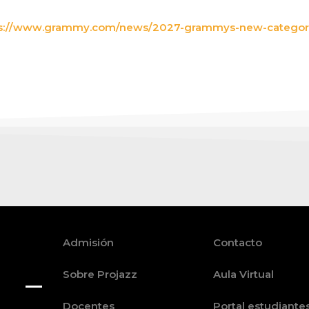
s://www.grammy.com/news/2027-grammys-new-categorie
Admisión
Contacto
Sobre Projazz
Aula Virtual
Docentes
Portal estudiante