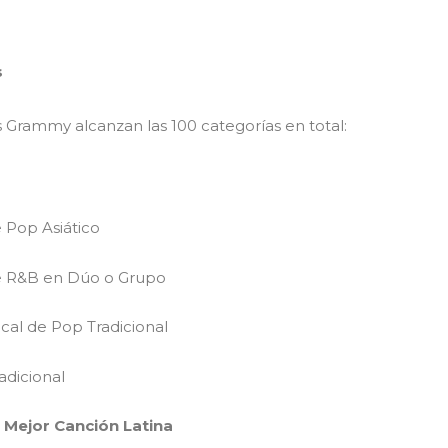
s
s Grammy alcanzan las 100 categorías en total:
e Pop Asiático
de R&B en Dúo o Grupo
cal de Pop Tradicional
adicional
 Mejor Canción Latina