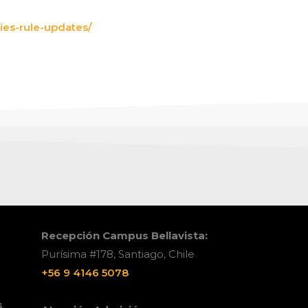
s-rule-updates/
Recepción Campus Bellavista:
Purísima #178, Santiago, Chile
+56 9 4146 5078
s