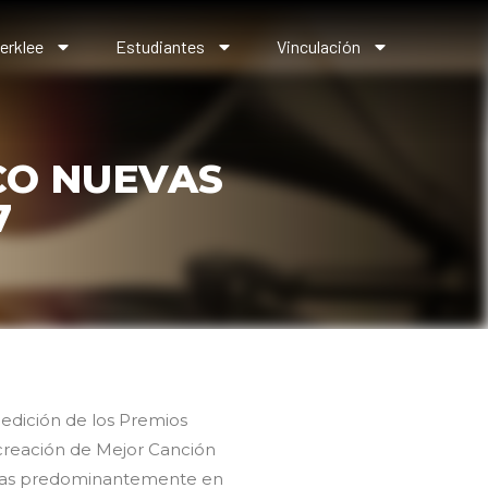
erklee
Estudiantes
Vinculación
CO NUEVAS
7
edición de los Premios
 creación de Mejor Canción
ritas predominantemente en