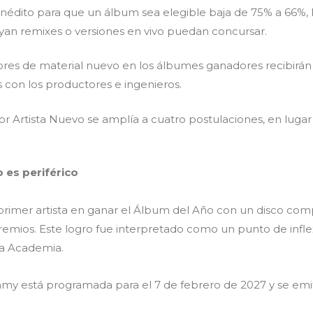
l inédito para que un álbum sea elegible baja de 75% a 66%,
yan remixes o versiones en vivo puedan concursar.
ores de material nuevo en los álbumes ganadores recibirán
 con los productores e ingenieros.
or Artista Nuevo se amplía a cuatro postulaciones, en lugar 
o es periférico
 primer artista en ganar el Álbum del Año con un disco co
remios. Este logro fue interpretado como un punto de inflexi
la Academia.
y está programada para el 7 de febrero de 2027 y se emiti