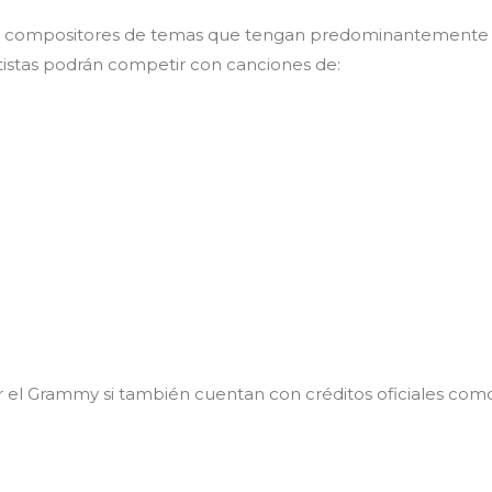
n compositores de temas que tengan predominantemente el
artistas podrán competir con canciones de:
bir el Grammy si también cuentan con créditos oficiales co
s