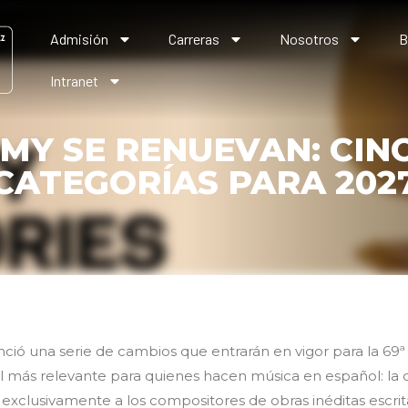
Admisión
Carreras
Nosotros
B
Intranet
MY SE RENUEVAN: CIN
CATEGORÍAS PARA 202
ó una serie de cambios que entrarán en vigor para la 69ª 
El más relevante para quienes hacen música en español: la
o exclusivamente a los compositores de obras inéditas esc