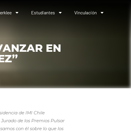
erklee
Estudiantes
Vinculación
AVANZAR EN
EZ”
sidencia de IMI Chile
 Jurado de los Premios Pulsar
samos con él sobre lo que los