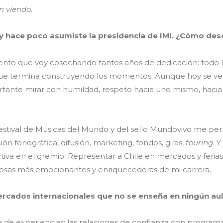
n viendo.
y hace poco asumiste la presidencia de IMI. ¿Cómo de
siento que voy cosechando tantos años de dedicación: todo 
que termina construyendo los momentos. Aunque hoy se ve
tante mirar con humildad, respeto hacia uno mismo, hacia l
estival de Músicas del Mundo y del sello Mundovivo me perm
ción fonográfica, difusión, marketing, fondos, giras,
touring
. 
activa en el gremio. Representar a Chile en mercados y feria
s cosas más emocionantes y enriquecedoras de mi carrera.
rcados internacionales que no se enseña en ningún au
 de experiencias: las relaciones de confianza con program