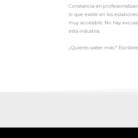
Constancia en profesionalizars
lo que existe en los eslabone
muy accesible. No hay excusas
esta industria.
¿Quieres saber más? Escríbel