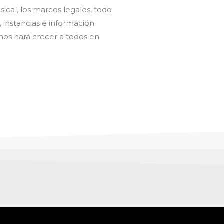
ical, los marcos legales, todo
 instancias e información
nos hará crecer a todos en