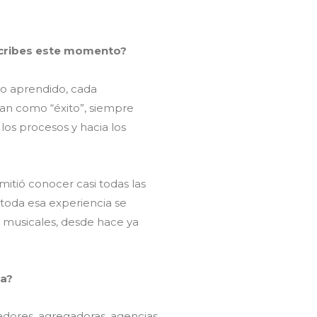
scribes este momento?
lo aprendido, cada
an como “éxito”, siempre
os procesos y hacia los
itió conocer casi todas las
Y toda esa experiencia se
s musicales, desde hace ya
la?
adores, agregadoras, agencias