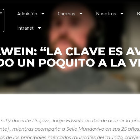
Admisión
Carreras
Nosotros
B
Intranet
WEIN: “LA CLAVE ES 
DO UN POQUITO A LA V
ural y docente Projazz, Jorge Erlwein acaba de asumir la pre
nte) , mientras acompaña a Sello Mundovivo en sus 25 años.
nos de los principales mercados musicales del mundo, conver