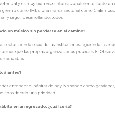
otencial y es muy bien visto internacionalmente, tanto en 
n gremio como IMI, o una marca sectorial como Chilemusica,
ar y seguir desarrollando, todos.
do un músico sin perderse en el camino?
l sector, siendo socio de las instituciones, siguiendo las red
nformes que las propias organizaciones publican. El Observa
ecomendable.
tudiantes?
der entender el hábitat de hoy. No saben cómo gestionar, p
e considerarlo una prioridad.
 hábito en un egresado, ¿cuál sería?