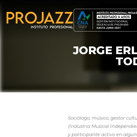
JORGE ERL
TO
Sociólogo, músico, gestor cult
(Industria Musical Independie
y participante activo en algu