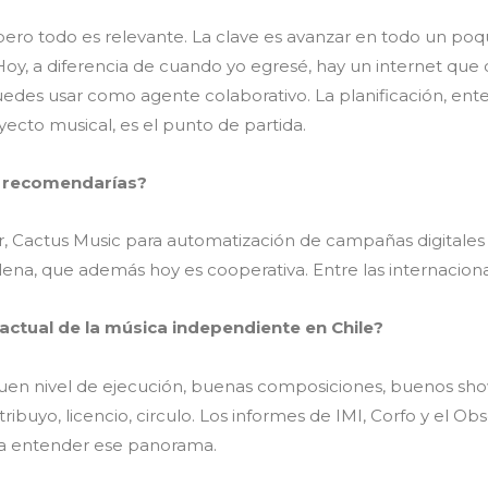
o todo es relevante. La clave es avanzar en todo un poquit
Hoy, a diferencia de cuando yo egresé, hay un internet que 
edes usar como agente colaborativo. La planificación, ente
yecto musical, es el punto de partida.
s recomendarías?
r, Cactus Music para automatización de campañas digitales
ilena, que además hoy es cooperativa. Entre las internaciona
actual de la música independiente en Chile?
en nivel de ejecución, buenas composiciones, buenos sho
ribuyo, licencio, circulo. Los informes de IMI, Corfo y el Obs
ara entender ese panorama.