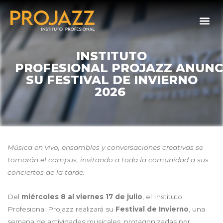
INSTITUTO
PROFESIONAL PROJAZZ ANUNC
SU FESTIVAL DE INVIERNO
2026
Música en vivo, ensambles y conversaciones creativas se
tomarán el campus, invitando a toda la comunidad a sus
conciertos de la tarde.
Del
miércoles 8 al viernes 17 de julio
, el Instituto
Profesional Projazz realizará su
Festival de Invierno
, una
semana de actividades musicales, protagonizadas por