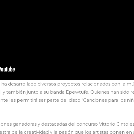
, ha desarrollado diversos proyectos relacionados con la músi
al y también junto a su banda Epewtufe. Quienes han sido r
nte les permitirá ser parte del disco “Canciones para los ni
ciones ganadoras y destacadas del concurso Vittorio Cintolesi
ra de la creatividad y la pasión que los artistas ponen en 