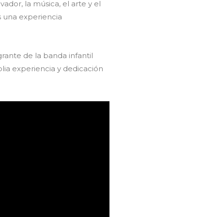
ador, la música, el arte y el
 una experiencia
ante de la banda infantil
lia experiencia y dedicación