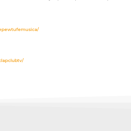
/epewtufemusica/
lapclubtv/