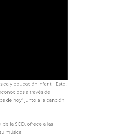
ca y educación infantil. Esto,
econocidos a través de
ños de hoy” junto a la canción
 de la SCD, ofrece a las
su música.