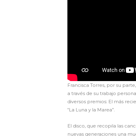
Francisca Torres, por su parte
a través de su trabajo person
diversos premios: El más recie
“La Luna y la Marea”.
El disco, que recopila las can
nuevas generaciones una muest