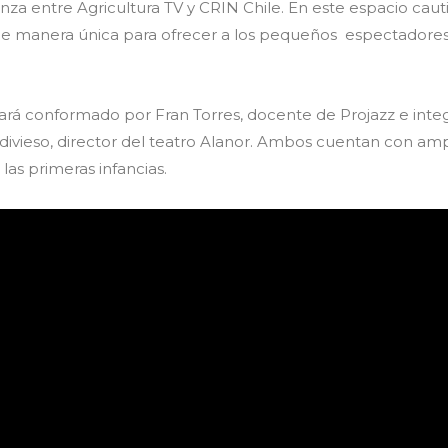
nza entre Agricultura TV y CRIN Chile. En este espacio cautiv
de manera única para ofrecer a los pequeños espectadores
rá conformado por Fran Torres, docente de Projazz e integr
divieso, director del teatro Alanor. Ambos cuentan con amp
las primeras infancias.