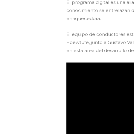
El programa digital es una alia
conocimiento se entrelazan 
enriquecedora.
El equipo de conductores esta
Epewtufe, junto a Gustavo Val
en esta área del desarrollo de 