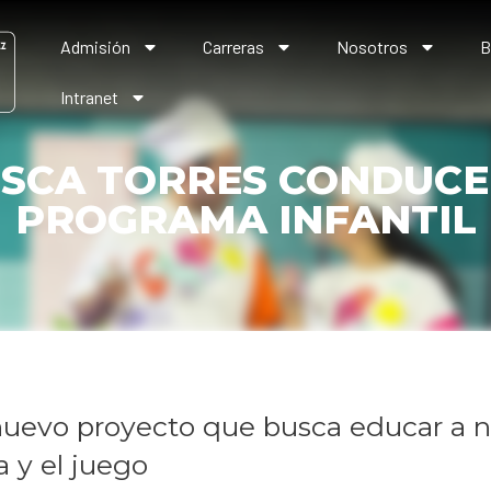
Admisión
Carreras
Nosotros
B
Intranet
ISCA TORRES CONDUCE
PROGRAMA INFANTIL
nuevo proyecto que busca educar a n
a y el juego