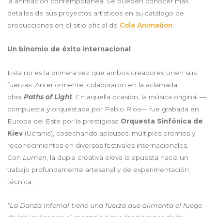
la animación contemporánea. Se pueden conocer más
detalles de sus proyectos artísticos en su catálogo de
producciones en el sitio oficial de
Cola Animation
.
Un binomio de
é
xito internacional
Esta no es la primera vez que ambos creadores unen sus
fuerzas. Anteriormente, colaboraron en la aclamada
obra
Paths of Light
. En aquella ocasión, la música original —
compuesta y orquestada por Pablo Ríos— fue grabada en
Europa del Este por la prestigiosa
Orquesta Sinf
ó
nica de
Kiev
(Ucrania), cosechando aplausos, múltiples premios y
reconocimientos en diversos festivales internacionales.
Con
Lumen
, la dupla creativa eleva la apuesta hacia un
trabajo profundamente artesanal y de experimentación
técnica.
“La Danza Infernal tiene una fuerza que alimenta el fuego