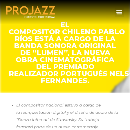
EL
COMPOSITOR CHILENO PABLO
RÍOS ESTÁ A CARGO DE LA
BANDA SONORA ORIGINAL
DE “LUMEN”, LA NUEVA
OBRA CINEMATOGRÁFICA
DEL PREMIADO
REALIZADOR PORTUGUÉS NEL
FERNANDES.
El compositor nacional estuvo a cargo de
la reorquestación digital y el diseño de audio de la
“Danza Infernal” de Stravinsky. Su trabajo
formará parte de un nuevo cortometraje