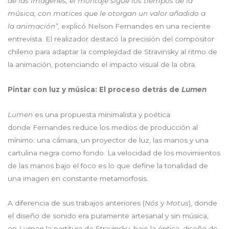
de las imágenes; el montaje sigue los tiempos de la
música, con matices que le otorgan un valor añadido a
la animació
n”,
explicó Nelson Fernandes en una reciente
entrevista. El realizador destacó la precisión del compositor
chileno para adaptar la complejidad de Stravinsky al ritmo de
la animación, potenciando el impacto visual de la obra.
Pintar con luz y música: El proceso detrás de
Lumen
Lumen
es una propuesta minimalista y poética
donde Fernandes reduce los medios de producción al
mínimo: una cámara, un proyector de luz, las manos y una
cartulina negra como fondo. La velocidad de los movimientos
de las manos bajo el foco es lo que define la tonalidad de
una imagen en constante metamorfosis.
A diferencia de sus trabajos anteriores (
Nós
y
Motus
), donde
el diseño de sonido era puramente artesanal y sin música,
en
Lumen
la partitura de Stravinsky, bajo la óptica, diseño de