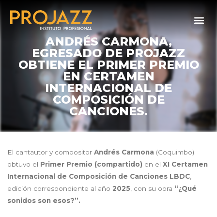
ANDRÉS CARMONA,
EGRESADO DE PROJAZZ
OBTIENE EL PRIMER PREMIO
EN CERTAMEN
INTERNACIONAL DE
COMPOSICIÓN DE
CANCIONES.
El cantautor y compositor
Andrés Carmona
(Coquimbo)
obtuvo el
Primer Premio (compartido)
en el
XI Certamen
Internacional de Composición de Canciones LBDC
,
edición correspondiente al año
2025
, con su obra
“¿Qué
sonidos son esos?”.