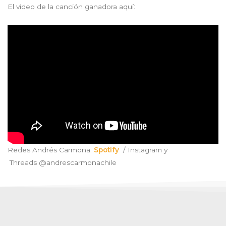
El video de la canción ganadora aquí:
Redes Andrés Carmona:
Spotify
/ Instagram y
Threads @andrescarmonachile