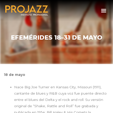
EFEMÉRIDES 18–31 DE MAYO
18 de mayo
Nace Big Joe Turner en Kansas City, Missouri (1911),
cantante de blues y R&B cuya voz fue puente directo
entre el blues del Delta y el rock and roll. Su versión
original de “Shake, Rattle and Roll” fue grabada y
publicada en 1954; Bill Haley & His Comets la