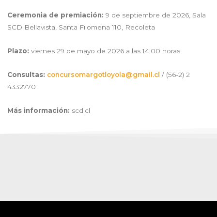
Ceremonia de premiación:
9 de septiembre de 2026, Sala
SCD Bellavista, Santa Filomena 110, Recoleta
Plazo:
viernes 29 de mayo de 2026 a las 14:00 horas
Consultas:
concursomargotloyola@gmail.cl
/ (56-2) 2
4332770
Más información:
scd.cl