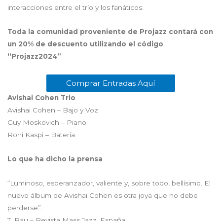
interacciones entre el trío y los fanáticos.
Toda la comunidad proveniente de Projazz contará con
un 20% de descuento utilizando el código
“Projazz2024”
Comprar Entradas Aquí
Avishai Cohen Trio
Avishai Cohen – Bajo y Voz
Guy Moskovich – Piano
Roni Kaspi – Batería
Lo que ha dicho la prensa
“Luminoso, esperanzador, valiente y, sobre todo, bellísimo. El
nuevo álbum de Avishai Cohen es otra joya que no debe
perderse”.
T. Bau – Revista Mass Jazz, España