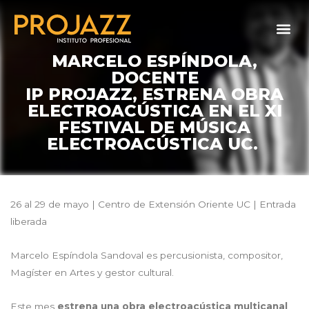
MARCELO ESPÍNDOLA,
DOCENTE
IP PROJAZZ, ESTRENA OBRA
ELECTROACÚSTICA EN EL XI
FESTIVAL DE MÚSICA
ELECTROACÚSTICA UC.
26 al 29 de mayo | Centro de Extensión Oriente UC | Entrada
liberada
Marcelo Espíndola Sandoval es percusionista, compositor,
Magíster en Artes y gestor cultural.
Este mes
estrena una obra electroacústica multicanal